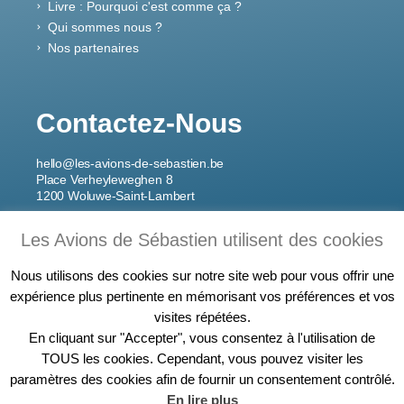
Livre : Pourquoi c'est comme ça ?
Qui sommes nous ?
Nos partenaires
Contactez-Nous
hello@les-avions-de-sebastien.be
Place Verheyleweghen 8
1200 Woluwe-Saint-Lambert
Les Avions de Sébastien utilisent des cookies
Inscrivez-Vous À Notre
Newsletter
Nous utilisons des cookies sur notre site web pour vous offrir une
expérience plus pertinente en mémorisant vos préférences et vos
visites répétées.
En cliquant sur "Accepter", vous consentez à l'utilisation de
TOUS les cookies. Cependant, vous pouvez visiter les
Je m'inscris
paramètres des cookies afin de fournir un consentement contrôlé.
En lire plus