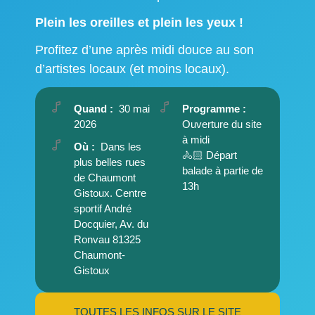
Plein les oreilles et plein les yeux !
Profitez d’une après midi douce au son
d’artistes locaux (et moins locaux).
Quand :
30 mai
Programme :
2026
Ouverture du site
à midi
Où :
Dans les
🚴🏻 Départ
plus belles rues
balade à partie de
de Chaumont
13h
Gistoux. Centre
sportif André
Docquier, Av. du
Ronvau 81325
Chaumont-
Gistoux
TOUTES LES INFOS SUR LE SITE