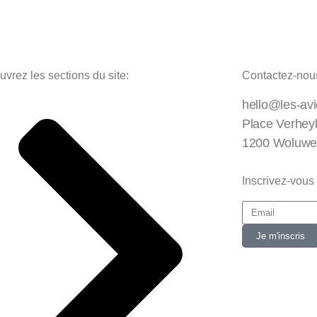
vrez les sections du site:
Contactez-nou
hello@les-av
Place Verhey
1200 Woluwe
Inscrivez-vous 
Je m'inscris