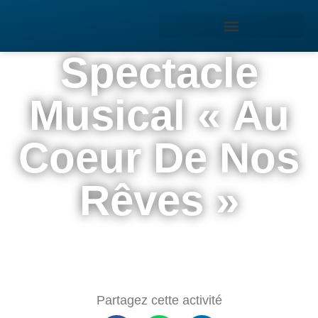
Spectacle
Musical « Au
Coeur De Nos
Rêves »
Partagez cette activité