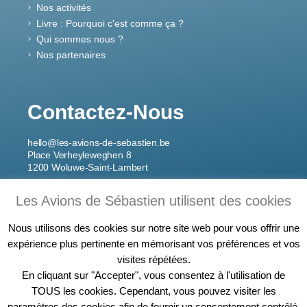
Nos activités
Livre : Pourquoi c'est comme ça ?
Qui sommes nous ?
Nos partenaires
Contactez-Nous
hello@les-avions-de-sebastien.be
Place Verheyleweghen 8
1200 Woluwe-Saint-Lambert
Les Avions de Sébastien utilisent des cookies
Inscrivez-Vous À Notre
Newsletter
Nous utilisons des cookies sur notre site web pour vous offrir une
expérience plus pertinente en mémorisant vos préférences et vos
visites répétées.
En cliquant sur "Accepter", vous consentez à l'utilisation de
TOUS les cookies. Cependant, vous pouvez visiter les
Je m'inscris
paramètres des cookies afin de fournir un consentement contrôlé.