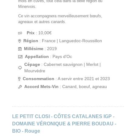
mois en cuves, tout cela dans la belle région du
Minervois.
Ce vin accompagnera merveilleusement bœufs,
agneaux et autres canards.
Prix
:
10,00
€
Région
: France | Languedoc-Roussillon
Millésime
: 2019
Appellation
: Pays d'Oc
Cépage
: Cabernet sauvignon | Merlot |
Mourvèdre
Consommation
: A servir entre 2021 et 2023
Accord Mets-Vin
: Canard, boeuf, agneau
LE PETIT CLOSI - CÔTES CATALANES IGP -
DOMAINE VÉRONIQUE & PIERRE BOUDAU -
BIO - Rouge