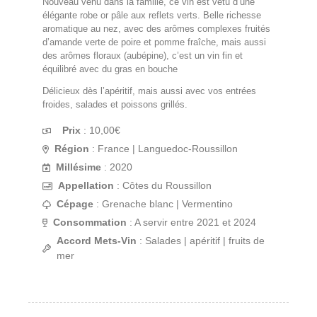
Nouveau venu dans la famille, ce vin est vêtu d’une
élégante robe or pâle aux reflets verts. Belle richesse
aromatique au nez, avec des arômes complexes fruités
d’amande verte de poire et pomme fraîche, mais aussi
des arômes floraux (aubépine), c’est un vin fin et
équilibré avec du gras en bouche
Délicieux dès l’apéritif, mais aussi avec vos entrées
froides, salades et poissons grillés.
Prix
:
10,00
€
Région
: France | Languedoc-Roussillon
Millésime
: 2020
Appellation
: Côtes du Roussillon
Cépage
: Grenache blanc | Vermentino
Consommation
: A servir entre 2021 et 2024
Accord Mets-Vin
: Salades | apéritif | fruits de
mer