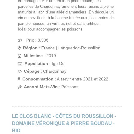
et montagne. Sur un terroir en pente douce, ces
parcelles de Chardonnay amènent leurs raisins à pleine
maturité à l’abri d’une allée d’amandiers. En découle un
vin au nez fleuri, à la bouche fruitée aux jolies notes de
pamplemousse, un vin très net et sans artifice.
Idéal pour accompagner les poissons
Prix
:
8,50
€
Région
: France | Languedoc-Roussillon
Millésime
: 2019
Appellation
: Igp Oc
Cépage
: Chardonnay
Consommation
: A servir entre 2021 et 2022
Accord Mets-Vin
: Poissons
LE CLOS BLANC - CÔTES DU ROUSSILLON -
DOMAINE VÉRONIQUE & PIERRE BOUDAU -
BIO