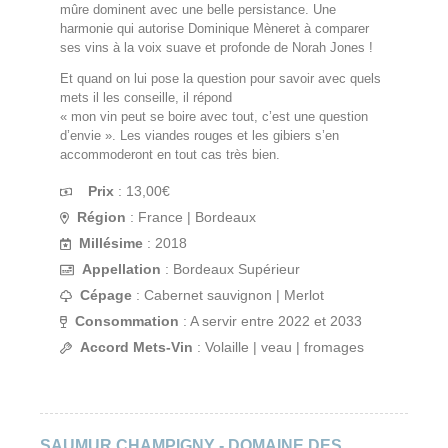
mûre dominent avec une belle persistance. Une
harmonie qui autorise Dominique Mèneret à comparer
ses vins à la voix suave et profonde de Norah Jones !
Et quand on lui pose la question pour savoir avec quels
mets il les conseille, il répond
« mon vin peut se boire avec tout, c’est une question
d’envie ». Les viandes rouges et les gibiers s’en
accommoderont en tout cas très bien.
Prix
:
13,00
€
Région
: France | Bordeaux
Millésime
: 2018
Appellation
: Bordeaux Supérieur
Cépage
: Cabernet sauvignon | Merlot
Consommation
: A servir entre 2022 et 2033
Accord Mets-Vin
: Volaille | veau | fromages
SAUMUR CHAMPIGNY - DOMAINE DES