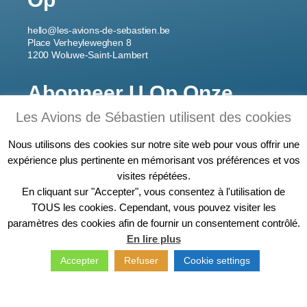
hello@les-avions-de-sebastien.be
Place Verheyleweghen 8
1200 Woluwe-Saint-Lambert
Abonneer U Op Onze
Nieuwsbrief
Les Avions de Sébastien utilisent des cookies
Nous utilisons des cookies sur notre site web pour vous offrir une
expérience plus pertinente en mémorisant vos préférences et vos
visites répétées.
Ik ben aan het registreren
En cliquant sur "Accepter", vous consentez à l'utilisation de
TOUS les cookies. Cependant, vous pouvez visiter les
paramètres des cookies afin de fournir un consentement contrôlé.
En lire plus
Sébastien © 2020 – Les Avions de Sébastien
Cookiebeleid
Accepter
Refuser
Cookie settings
Revoir les cookies
–
Gemaakt door Digisense