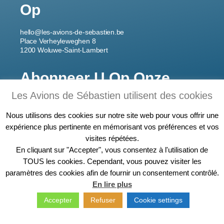
Op
hello@les-avions-de-sebastien.be
Place Verheyleweghen 8
1200 Woluwe-Saint-Lambert
Abonneer U Op Onze
Nieuwsbrief
Les Avions de Sébastien utilisent des cookies
Nous utilisons des cookies sur notre site web pour vous offrir une
expérience plus pertinente en mémorisant vos préférences et vos
visites répétées.
Ik ben aan het registreren
En cliquant sur "Accepter", vous consentez à l'utilisation de
TOUS les cookies. Cependant, vous pouvez visiter les
paramètres des cookies afin de fournir un consentement contrôlé.
En lire plus
Sébastien © 2020 – Les Avions de Sébastien
Cookiebeleid
Accepter
Refuser
Cookie settings
Revoir les cookies
–
Gemaakt door Digisense