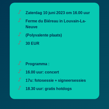
Zaterdag 10 juni 2023 om 16.00 uur
Ferme du Biéreau in Louvain-La-
Neuve
(Polyvalente plaats)
30 EUR
Programma :
16.00 uur: concert
17u: fotosessie + signeersessies
18.30 uur: gratis hotdogs