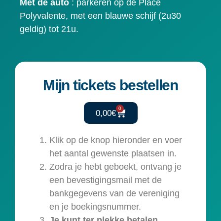
Met de auto
: parkeren op de Place
Polyvalente, met een blauwe schijf (2u30
geldig) tot 21u.
Mijn tickets bestellen
0
0,00
€
Klik op de knop hieronder en voer
het aantal gewenste plaatsen in.
Zodra je hebt geboekt, ontvang je
een bevestigingsmail met de
bankgegevens van de vereniging
en je boekingsnummer.
Je kunt ter plekke betalen.