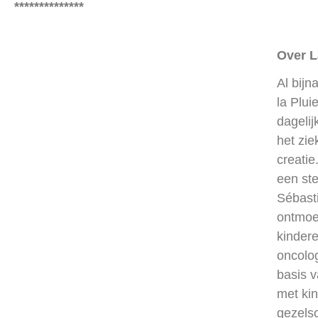
**************
Over L
Al bij
la Plui
dagelij
het zie
creatie
een ste
Sébasti
ontmoe
kinder
oncolog
basis 
met kin
gezels