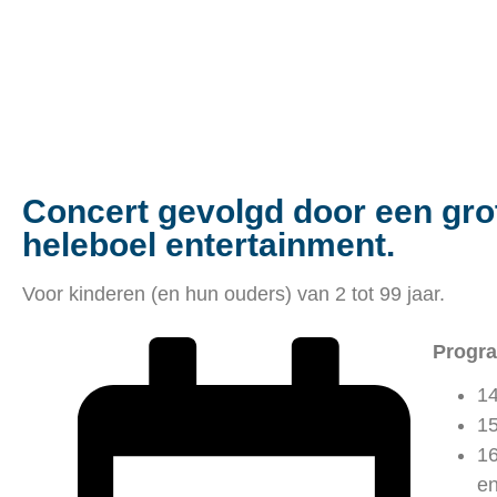
Tourbillon D’
Concert gevolgd door een gro
heleboel entertainment.
Voor kinderen (en hun ouders) van 2 tot 99 jaar.
Progr
14
15
16
en