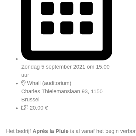
Zondag 5 september 2021 om 15.00
uur
Whall (auditorium)
Charles Thielemanslaan 93, 1150
Brussel
20,00 €
Het bedrijf
Après la Pluie
is al vanaf het begin verb