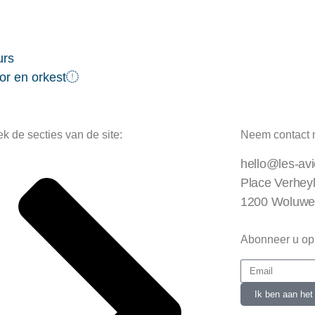
urs
or en orkest
k de secties van de site:
Neem contact 
hello@les-av
Place Verhey
1200 Woluwe
Abonneer u op
Ik ben aan het 