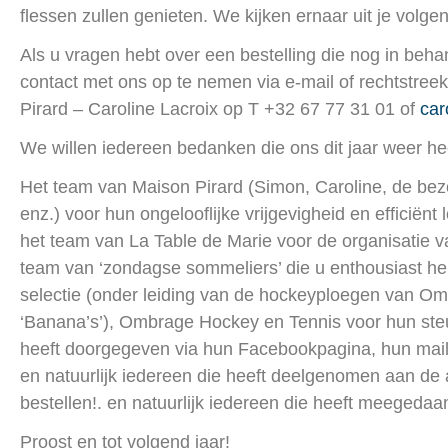
flessen zullen genieten. We kijken ernaar uit je volgen
Als u vragen hebt over een bestelling die nog in beha
contact met ons op te nemen via e-mail of rechtstre
Pirard – Caroline Lacroix op T +32 67 77 31 01 of
car
We willen iedereen bedanken die ons dit jaar weer he
Het team van Maison Pirard (Simon, Caroline, de bezo
enz.) voor hun ongelooflijke vrijgevigheid en efficiënt
het team van La Table de Marie voor de organisatie 
team van ‘zondagse sommeliers’ die u enthousiast h
selectie (onder leiding van de hockeyploegen van O
‘Banana’s’), Ombrage Hockey en Tennis voor hun ste
heeft doorgegeven via hun Facebookpagina, hun mailin
en natuurlijk iedereen die heeft deelgenomen aan de a
bestellen!. en natuurlijk iedereen die heeft meegedaa
Proost en tot volgend jaar!