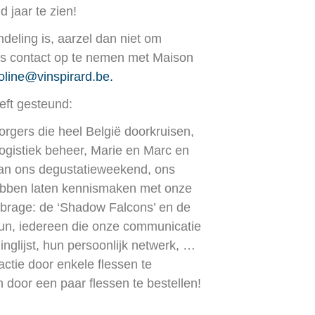
d jaar te zien!
ndeling is, aarzel dan niet om
eks contact op te nemen met Maison
oline@vinspirard.be.
eft gesteund:
rgers die heel België doorkruisen,
 logistiek beheer, Marie en Marc en
van ons degustatieweekend, ons
ebben laten kennismaken met onze
mbrage: de ‘Shadow Falcons’ en de
un, iedereen die onze communicatie
glijst, hun persoonlijk netwerk, …
ctie door enkele flessen te
n door een paar flessen te bestellen!