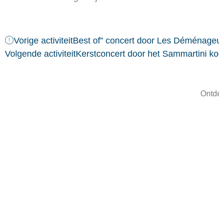
Vorige activiteit
Best of” concert door Les Déménage
Volgende activiteit
Kerstconcert door het Sammartini ko
Ontde