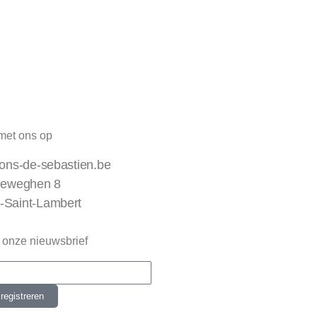
met ons op
ions-de-sebastien.be
leweghen 8
-Saint-Lambert
 onze nieuwsbrief
registreren